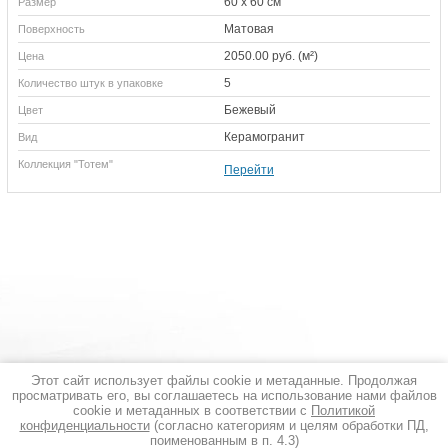
60 х 60 см
Размер
Матовая
Поверхность
2050.00 руб. (м²)
Цена
5
Количество штук в упаковке
Бежевый
Цвет
Керамогранит
Вид
Коллекция "Тотем"
Перейти
Этот сайт использует файлы cookie и метаданные. Продолжая
просматривать его, вы соглашаетесь на использование нами файлов
cookie и метаданных в соответствии с
Политикой
конфиденциальности
(согласно категориям и целям обработки ПД,
ПОЛИТИКА ОБРАБОТКИ ПЕРСОНАЛЬНЫХ ДАННЫХ
поименованным в п. 4.3)