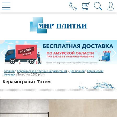
Главная
\
Керамическая плитка и керамогранит
\
Для ванной
\
Коричневая/
бежевая
\ Тотем (от 2580 р/м²)
Керамогранит Тотем