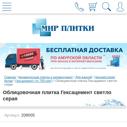
Главная
\
Керамическая плитка и керамогранит
\
Для ванной
\
Черная/серая/
белая
\
Гексацемент (от 765 р/м²)
\ Облицовочная плитка Гексацемент светло
серая
Облицовочная плитка Гексацемент светло
серая
Артикул:
208005