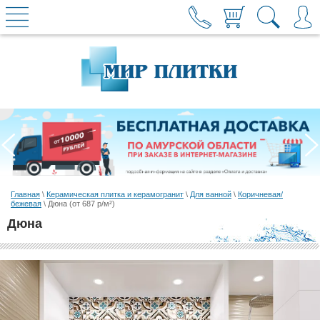
Главная
\
Керамическая плитка и керамогранит
\
Для ванной
\
Коричневая/
бежевая
\ Дюна (от 687 р/м²)
Дюна