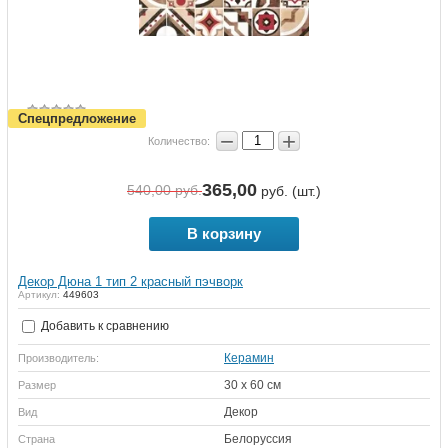
Спецпредложение
−
+
Количество:
365,00
540,00
руб.
руб. (шт.)
В корзину
Декор Дюна 1 тип 2 красный пэчворк
Артикул:
449603
Добавить к сравнению
Керамин
Производитель:
30 х 60 см
Размер
Декор
Вид
Белоруссия
Страна